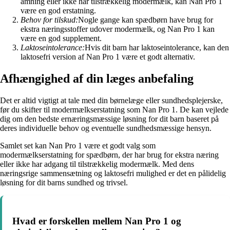
amning eller ikke har tilstrækkelig modermælk, kan Nan Pro 1
være en god erstatning.
Behov for tilskud:
Nogle gange kan spædbørn have brug for
ekstra næringsstoffer udover modermælk, og Nan Pro 1 kan
være en god supplement.
Laktoseintolerance:
Hvis dit barn har laktoseintolerance, kan den
laktosefri version af Nan Pro 1 være et godt alternativ.
Afhængighed af din læges anbefaling
Det er altid vigtigt at tale med din børnelæge eller sundhedsplejerske,
før du skifter til modermælkserstatning som Nan Pro 1. De kan vejlede
dig om den bedste ernæringsmæssige løsning for dit barn baseret på
deres individuelle behov og eventuelle sundhedsmæssige hensyn.
Samlet set kan Nan Pro 1 være et godt valg som
modermælkserstatning for spædbørn, der har brug for ekstra næring
eller ikke har adgang til tilstrækkelig modermælk. Med dens
næringsrige sammensætning og laktosefri mulighed er det en pålidelig
løsning for dit barns sundhed og trivsel.
Hvad er forskellen mellem Nan Pro 1 og