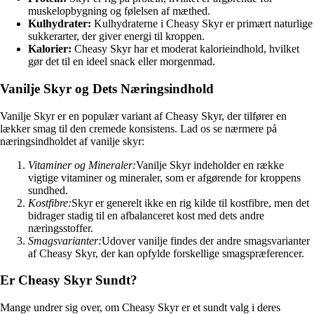
muskelopbygning og følelsen af mæthed.
Kulhydrater:
Kulhydraterne i Cheasy Skyr er primært naturlige
sukkerarter, der giver energi til kroppen.
Kalorier:
Cheasy Skyr har et moderat kalorieindhold, hvilket
gør det til en ideel snack eller morgenmad.
Vanilje Skyr og Dets Næringsindhold
Vanilje Skyr er en populær variant af Cheasy Skyr, der tilfører en
lækker smag til den cremede konsistens. Lad os se nærmere på
næringsindholdet af vanilje skyr:
Vitaminer og Mineraler:
Vanilje Skyr indeholder en række
vigtige vitaminer og mineraler, som er afgørende for kroppens
sundhed.
Kostfibre:
Skyr er generelt ikke en rig kilde til kostfibre, men det
bidrager stadig til en afbalanceret kost med dets andre
næringsstoffer.
Smagsvarianter:
Udover vanilje findes der andre smagsvarianter
af Cheasy Skyr, der kan opfylde forskellige smagspræferencer.
Er Cheasy Skyr Sundt?
Mange undrer sig over, om Cheasy Skyr er et sundt valg i deres