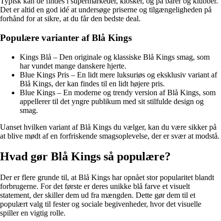
Typisk kan de findes i supermarkeder, kiosker, og på barer og klubber.
Det er altid en god idé at undersøge priserne og tilgængeligheden på
forhånd for at sikre, at du får den bedste deal.
Populære varianter af Blå Kings
Kings Blå – Den originale og klassiske Blå Kings smag, som
har vundet mange danskere hjerte.
Blue Kings Pris – En lidt mere luksuriøs og eksklusiv variant af
Blå Kings, der kan findes til en lidt højere pris.
Blue Kings – En moderne og trendy version af Blå Kings, som
appellerer til det yngre publikum med sit stilfulde design og
smag.
Uanset hvilken variant af Blå Kings du vælger, kan du være sikker på
at blive mødt af en forfriskende smagsoplevelse, der er svær at modstå.
Hvad gør Blå Kings så populære?
Der er flere grunde til, at Blå Kings har opnået stor popularitet blandt
forbrugerne. For det første er deres unikke blå farve et visuelt
statement, der skiller dem ud fra mængden. Dette gør dem til et
populært valg til fester og sociale begivenheder, hvor det visuelle
spiller en vigtig rolle.