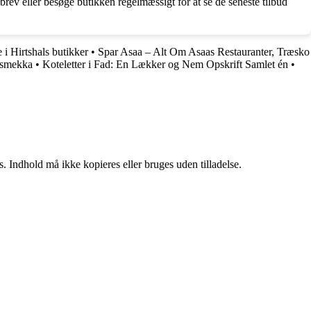
rev eller besøge butikken regelmæssigt for at se de seneste tilbud
 i Hirtshals butikker
•
Spar Asaa – Alt Om Asaas Restauranter, Træsko
bsmekka
•
Koteletter i Fad: En Lækker og Nem Opskrift Samlet én
•
. Indhold må ikke kopieres eller bruges uden tilladelse.