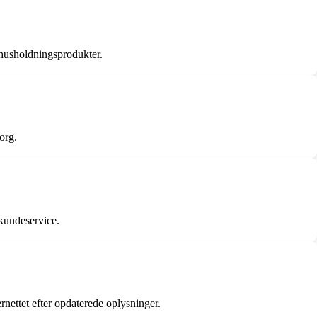
 husholdningsprodukter.
org.
 kundeservice.
rnettet efter opdaterede oplysninger.