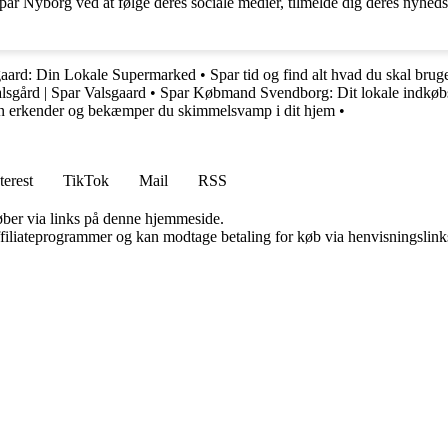
ar Nyborg ved at følge deres sociale medier, tilmelde dig deres nyhedsb
gaard: Din Lokale Supermarked
•
Spar tid og find alt hvad du skal bruge
lsgård | Spar Valsgaard
•
Spar Købmand Svendborg: Dit lokale indkø
 erkender og bekæmper du skimmelsvamp i dit hjem
•
terest
TikTok
Mail
RSS
 køber via links på denne hjemmeside.
affiliateprogrammer og kan modtage betaling for køb via henvisningslinks