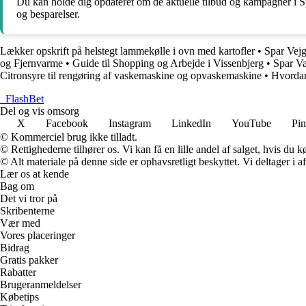
Du kan holde dig opdateret om de aktuelle tilbud og kampagner i Sp
og besparelser.
Lækker opskrift på helstegt lammekølle i ovn med kartofler
•
Spar Vej
og Fjernvarme
•
Guide til Shopping og Arbejde i Vissenbjerg
•
Spar Va
Citronsyre til rengøring af vaskemaskine og opvaskemaskine
•
Hvordan
_
FlashBet
Del og vis omsorg
X
Facebook
Instagram
LinkedIn
YouTube
Pin
© Kommerciel brug ikke tilladt.
© Rettighederne tilhører os. Vi kan få en lille andel af salget, hvis du
© Alt materiale på denne side er ophavsretligt beskyttet. Vi deltager i 
Lær os at kende
Bag om
Det vi tror på
Skribenterne
Vær med
Vores placeringer
Bidrag
Gratis pakker
Rabatter
Brugeranmeldelser
Købetips