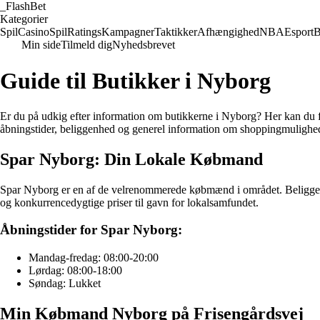
_
FlashBet
Kategorier
Spil
Casino
Spil
Ratings
Kampagner
Taktikker
Afhængighed
NBA
Esport
B
Min side
Tilmeld dig
Nyhedsbrevet
Guide til Butikker i Nyborg
Er du på udkig efter information om butikkerne i Nyborg? Her kan du
åbningstider, beliggenhed og generel information om shoppingmulighe
Spar Nyborg: Din Lokale Købmand
Spar Nyborg er en af de velrenommerede købmænd i området. Beliggende 
og konkurrencedygtige priser til gavn for lokalsamfundet.
Åbningstider for Spar Nyborg:
Mandag-fredag: 08:00-20:00
Lørdag: 08:00-18:00
Søndag: Lukket
Min Købmand Nyborg på Frisengårdsvej