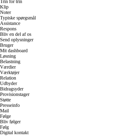
Trin for trin
Klip
Noter
Typiske spørgsmål
Assistance
Respons
Bliv en del af os
Send oplysninger
Bruger
Mit dashboard
Løsning
Belastning
Værdier
Værktøjer
Relation
Udbyder
Bidragsyder
Provisionstager
Støtte
Presseinfo
Mail
Følge
Bliv følger
Følg
Digital kontakt