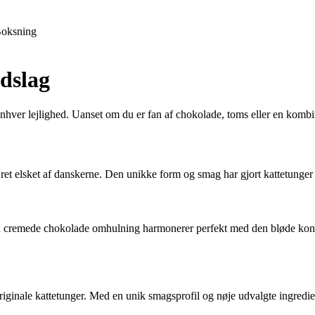
oksning
ndslag
enhver lejlighed. Uanset om du er fan af chokolade, toms eller en kombi
et elsket af danskerne. Den unikke form og smag har gjort kattetunger 
en cremede chokolade omhulning harmonerer perfekt med den bløde konsi
originale kattetunger. Med en unik smagsprofil og nøje udvalgte ingredie