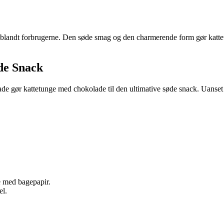
 blandt forbrugerne. Den søde smag og den charmerende form gør kattetu
de Snack
de gør kattetunge med chokolade til den ultimative søde snack. Uanset
e med bagepapir.
el.