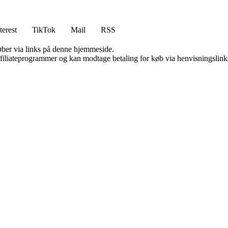
terest
TikTok
Mail
RSS
 køber via links på denne hjemmeside.
affiliateprogrammer og kan modtage betaling for køb via henvisningslinks