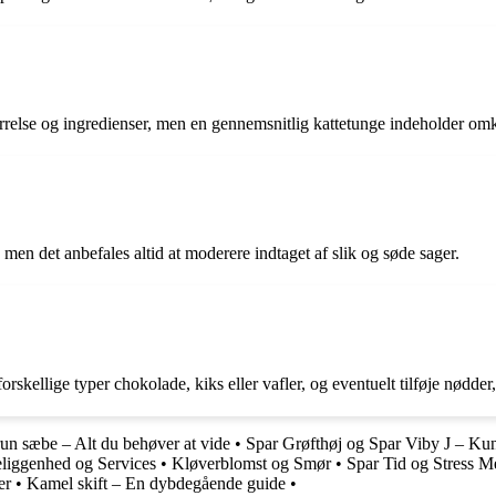
ørrelse og ingredienser, men en gennemsnitlig kattetunge indeholder omk
, men det anbefales altid at moderere indtaget af slik og søde sager.
ellige typer chokolade, kiks eller vafler, og eventuelt tilføje nødder, 
un sæbe – Alt du behøver at vide
•
Spar Grøfthøj og Spar Viby J – Kun
eliggenhed og Services
•
Kløverblomst og Smør
•
Spar Tid og Stress 
er
•
Kamel skift – En dybdegående guide
•