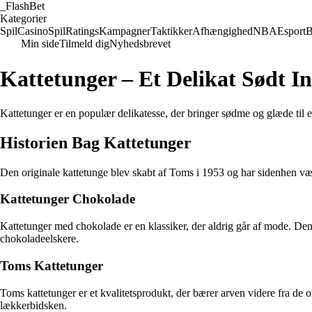
_
FlashBet
Kategorier
Spil
Casino
Spil
Ratings
Kampagner
Taktikker
Afhængighed
NBA
Esport
B
Min side
Tilmeld dig
Nyhedsbrevet
Kattetunger – Et Delikat Sødt I
Kattetunger er en populær delikatesse, der bringer sødme og glæde til 
Historien Bag Kattetunger
Den originale kattetunge blev skabt af Toms i 1953 og har sidenhen vær
Kattetunger Chokolade
Kattetunger med chokolade er en klassiker, der aldrig går af mode. D
chokoladeelskere.
Toms Kattetunger
Toms kattetunger er et kvalitetsprodukt, der bærer arven videre fra de 
lækkerbidsken.