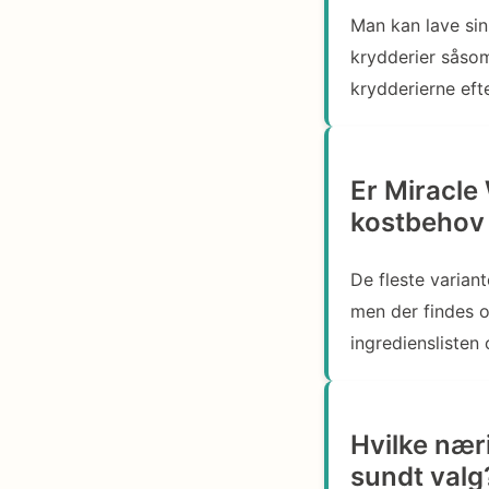
Man kan lave si
krydderier såsom
krydderierne eft
Er Miracle
kostbehov 
De fleste varian
men der findes o
ingredienslisten 
Hvilke nær
sundt valg