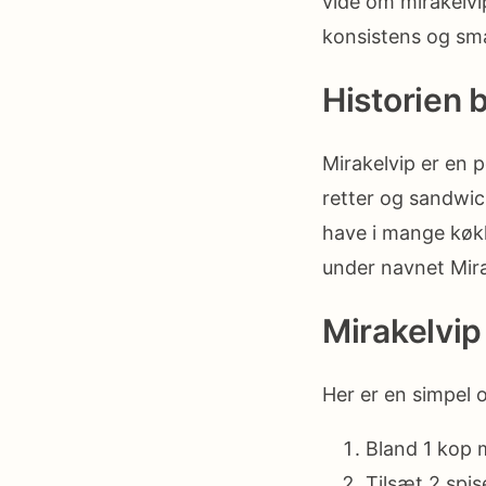
vide om mirakelvip
konsistens og smag
Historien 
Mirakelvip er en 
retter og sandwic
have i mange køkk
under navnet Mir
Mirakelvip
Her er en simpel 
Bland 1 kop
Tilsæt 2 spi