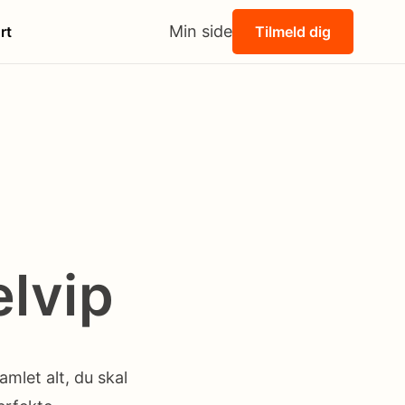
Min side
rt
Tilmeld dig
lvip
mlet alt, du skal