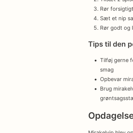
Rør forsigtig
Sæt et nip s
Rør godt og l
Tips til den 
Tilføj gerne 
smag
Opbevar mira
Brug mirakelv
grøntsagsst
Opdagelsen
Mirakelvip blev o