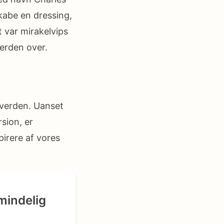
kabe en dressing,
 var mirakelvips
erden over.
e verden. Uanset
sion, er
pirere af vores
mindelig