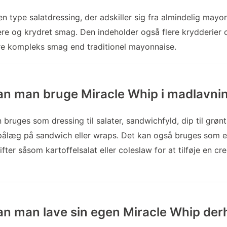
en type salatdressing, der adskiller sig fra almindelig mayo
ere og krydret smag. Den indeholder også flere krydderier o
re kompleks smag end traditionel mayonnaise.
n man bruge Miracle Whip i madlavni
 bruges som dressing til salater, sandwichfyld, dip til grø
pålæg på sandwich eller wraps. Det kan også bruges som en
ifter såsom kartoffelsalat eller coleslaw for at tilføje en c
n man lave sin egen Miracle Whip de