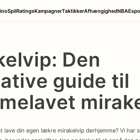
ino
Spil
Ratings
Kampagner
Taktikker
Afhængighed
NBA
Espo
kelvip: Den
ative guide til
melavet mirake
lave din egen lækre mirakelvip derhjemme? Vi har sa