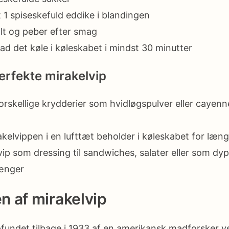
t 1 spiseskefuld eddike i blandingen
alt og peber efter smag
ad det køle i køleskabet i mindst 30 minutter
perfekte mirakelvip
forskellige krydderier som hvidløgspulver eller cayen
kelvippen i en lufttæt beholder i køleskabet for læn
ip som dressing til sandwiches, salater eller som dypp
ænger
 af mirakelvip
pfundet tilbage i 1933 af en amerikansk madforsker 