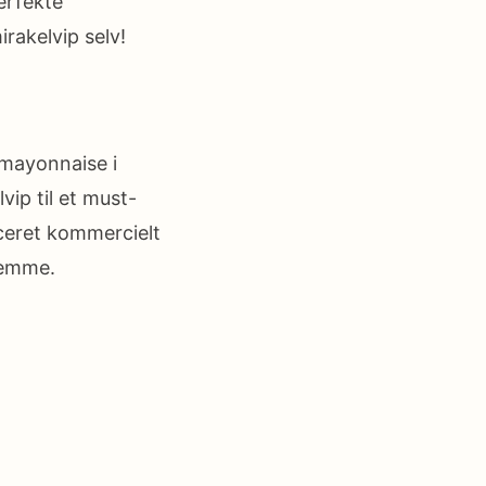
perfekte
rakelvip selv!
 mayonnaise i
ip til et must-
ceret kommercielt
jemme.