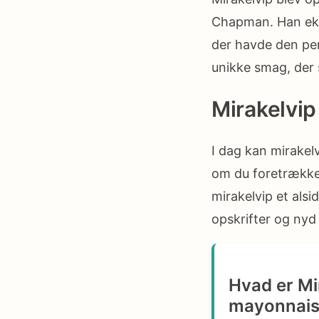
Chapman. Han eksp
der havde den per
unikke smag, der
Mirakelvip
I dag kan mirakel
om du foretrækker
mirakelvip et alsi
opskrifter og nyd
Hvad er Mir
mayonnais