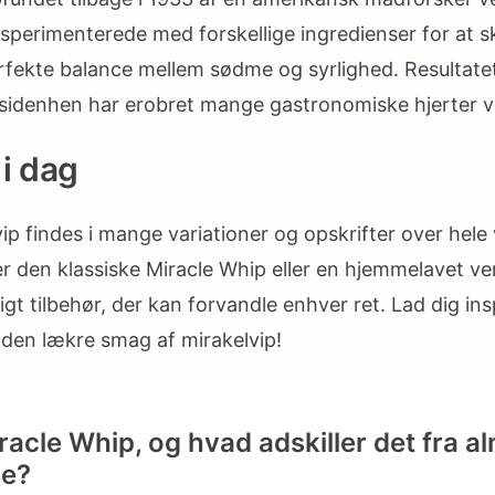
erimenterede med forskellige ingredienser for at s
fekte balance mellem sødme og syrlighed. Resultatet
 sidenhen har erobret mange gastronomiske hjerter v
 i dag
vip findes i mange variationer og opskrifter over hel
 den klassiske Miracle Whip eller en hjemmelavet ver
digt tilbehør, der kan forvandle enhver ret. Lad dig ins
 den lækre smag af mirakelvip!
acle Whip, og hvad adskiller det fra al
e?