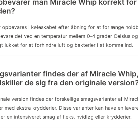
bevarer man Miracle Whip korrekt for 
den?
 opbevares i køleskabet efter åbning for at forlænge hold
evare det ved en temperatur mellem 0-4 grader Celsius og 
gt lukket for at forhindre luft og bakterier i at komme ind.
gsvarianter findes der af Miracle Whip
killer de sig fra den originale version
nale version findes der forskellige smagsvarianter af Mira
ller med ekstra krydderier. Disse varianter kan have en lavere
ler en intensiveret smag af f.eks. hvidløg eller krydderier.