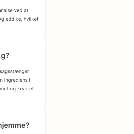
nnaise ved at
g eddike, hvilket
ng?
ntsagsstænger
 ingrediens i
remet og krydret
rhjemme?