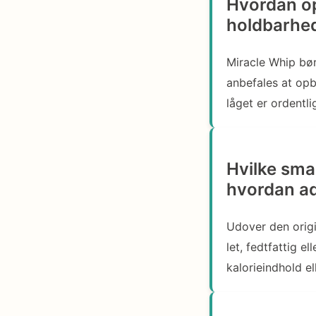
Hvordan op
holdbarhe
Miracle Whip bør
anbefales at opb
låget er ordentli
Hvilke sma
hvordan ads
Udover den origi
let, fedtfattig e
kalorieindhold el