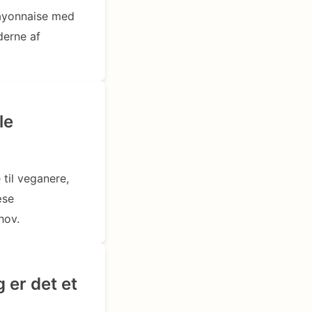
mayonnaise med
derne af
le
til veganere,
æse
hov.
 er det et