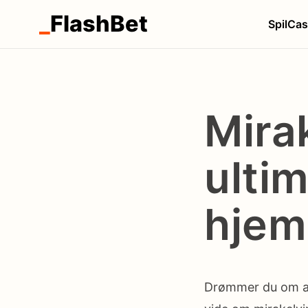
_
FlashBet
Spil
Cas
Mira
ultim
hjem
Drømmer du om at 