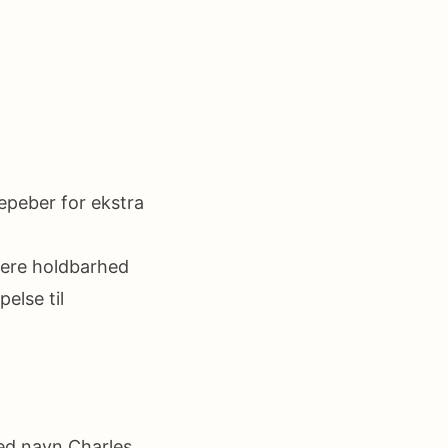
nepeber for ekstra
gere holdbarhed
else til
ved navn Charles