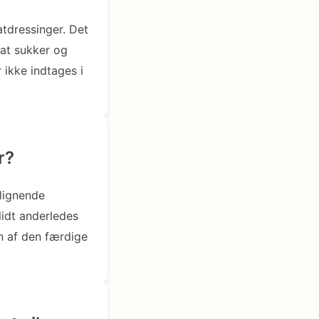
atdressinger. Det
at sukker og
 ikke indtages i
r?
 lignende
lidt anderledes
n af den færdige