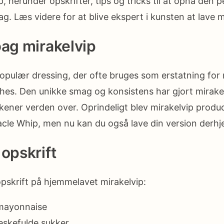
, herunder opskrifter, tips og tricks til at opnå den 
. Læs videre for at blive ekspert i kunsten at lave mi
bag mirakelvip
populær dressing, der ofte bruges som erstatning for
hes. Den unikke smag og konsistens har gjort mirakelv
ener verden over. Oprindeligt blev mirakelvip produ
acle Whip, men nu kan du også lave din version derh
 opskrift
opskrift på hjemmelavet mirakelvip:
 mayonnaise
seskefulde sukker