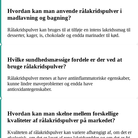
Hvordan kan man anvende rålakridspulver i
madlavning og bagning?
Rålakridspulver kan bruges til at tilføje en intens lakridssmag til
desserter, kager, is, chokolade og endda marinader til kød.
Hvilke sundhedsmæssige fordele er der ved at
bruge rålakridspulver?
Rålakridspulver menes at have antiinflammatoriske egenskaber,
kunne lindre maveproblemer og endda have
antioxidantegenskaber.
Hvordan kan man skelne mellem forskellige
kvaliteter af rålakridspulver på markedet?
Kvaliteten af rålakridspulver kan variere afhængigt af, om det er
økologisk, om det er lavet af rene lakridsrødder og om det er fri