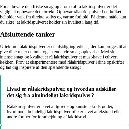
For at bevare den friske smag og aroma af rå lakridspulver er det
vigtigt at opbevare det korrekt. Opbevar rålakridspulver i en lufttæt
beholder væk fra direkte sollys og varme forhold. På denne måde kan
du sikre, at lakridspulveret holder sin kvalitet i lang tid.
Afsluttende tanker
Urtekram rålakridspulver er en alsidig ingrediens, der kan bruges til at
give dine retter en unik og spændende smagsoplevelse. Med sin
intense smag og kvalitet er rå lakridspulver et must-have i ethvert
køkken. Prøv at eksperimentere med rålakridspulver i dine opskrifter
og lad dig inspirere af den spændende smag!
Hvad er rålakridspulver, og hvordan adskiller
det sig fra almindeligt lakridspulver?
Rålakridspulver er lavet af tørrede og knuste lakridsrødder,
hvorimod almindeligt lakridspulver ofte er lavet af ekstrakt eller
andre former for forarbejdning af lakridsrod.