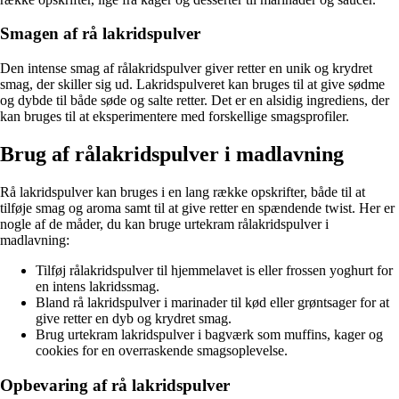
Smagen af rå lakridspulver
Den intense smag af rålakridspulver giver retter en unik og krydret
smag, der skiller sig ud. Lakridspulveret kan bruges til at give sødme
og dybde til både søde og salte retter. Det er en alsidig ingrediens, der
kan bruges til at eksperimentere med forskellige smagsprofiler.
Brug af rålakridspulver i madlavning
Rå lakridspulver kan bruges i en lang række opskrifter, både til at
tilføje smag og aroma samt til at give retter en spændende twist. Her er
nogle af de måder, du kan bruge urtekram rålakridspulver i
madlavning:
Tilføj rålakridspulver til hjemmelavet is eller frossen yoghurt for
en intens lakridssmag.
Bland rå lakridspulver i marinader til kød eller grøntsager for at
give retter en dyb og krydret smag.
Brug urtekram lakridspulver i bagværk som muffins, kager og
cookies for en overraskende smagsoplevelse.
Opbevaring af rå lakridspulver