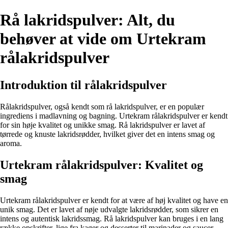
Rå lakridspulver: Alt, du
behøver at vide om Urtekram
rålakridspulver
Introduktion til rålakridspulver
Rålakridspulver, også kendt som rå lakridspulver, er en populær
ingrediens i madlavning og bagning. Urtekram rålakridspulver er kendt
for sin høje kvalitet og unikke smag. Rå lakridspulver er lavet af
tørrede og knuste lakridsrødder, hvilket giver det en intens smag og
aroma.
Urtekram rålakridspulver: Kvalitet og
smag
Urtekram rålakridspulver er kendt for at være af høj kvalitet og have en
unik smag. Det er lavet af nøje udvalgte lakridsrødder, som sikrer en
intens og autentisk lakridssmag. Rå lakridspulver kan bruges i en lang
række opskrifter, lige fra kager og desserter til marinader og saucer.