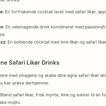
e:
En forfriskende cocktail lavet med safari likør, app
on:
En velsmagende drink kombineret med passionsfru
ce.
izz:
En boblende cocktail med lime likør og safari lik
ne Safari Likør Drinks
tere med smagene og skabe dine egne safari likør dri
 du kan prøve derhjemme:
:
Bland safari likør, frisk mynte, lime og sukker til en f
ske mojito.