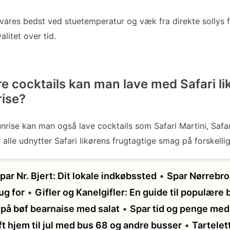
evares bedst ved stuetemperatur og væk fra direkte sollys 
litet over tid.
re cocktails kan man lave med Safari li
rise?
nrise kan man også lave cocktails som Safari Martini, Safa
r alle udnytter Safari likørens frugtagtige smag på forskelli
par Nr. Bjert: Dit lokale indkøbssted
•
Spar Nørrebro 
ug for
•
Gifler og Kanelgifler: En guide til populære
 på bøf bearnaise med salat
•
Spar tid og penge med 
ift hjem til jul med bus 68 og andre busser
•
Tartelet