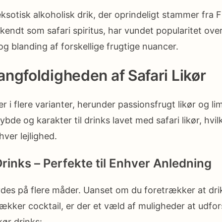
 eksotisk alkoholisk drik, der oprindeligt stammer fra
 kendt som safari spiritus, har vundet popularitet ove
g blanding af forskellige frugtige nuancer.
ngfoldigheden af Safari Likør
r i flere varianter, herunder passionsfrugt likør og lim
dybde og karakter til drinks lavet med safari likør, hvil
hver lejlighed.
Drinks – Perfekte til Enhver Anledning
ydes på flere måder. Uanset om du foretrækker at drik
lækker cocktail, er der et væld af muligheder at udfor
kør drinks: