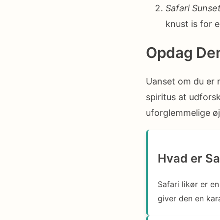
Safari Sunset
knust is for 
Opdag Den 
Uanset om du er n
spiritus at udfors
uforglemmelige øj
Hvad er Saf
Safari likør er e
giver den en kar