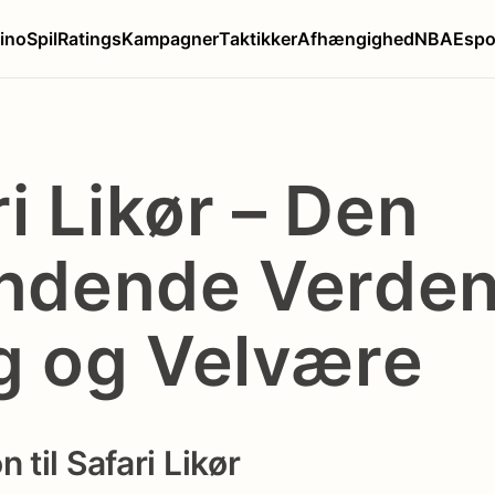
ino
Spil
Ratings
Kampagner
Taktikker
Afhængighed
NBA
Espo
i Likør – Den
dende Verden
 og Velvære
n til Safari Likør