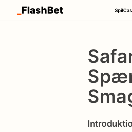
_
FlashBet
Spil
Cas
Safar
Spæn
Smag
Introduktio