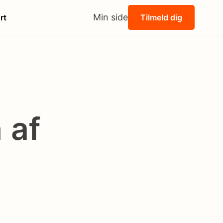
Min side
rt
Tilmeld dig
 af