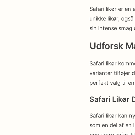
Safari likør er en
unikke likør, også
sin intense smag o
Udforsk Ma
Safari likør komme
varianter tilføjer 
perfekt valg til en
Safari Likør 
Safari likør kan n
som en del af en 
populære safari li