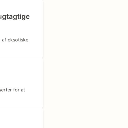
rugtagtige
g af eksotiske
erter for at