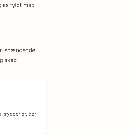
glas fyldt med
r en spændende
og skab
g krydderier, der