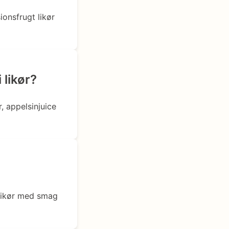
ionsfrugt likør
 likør?
r, appelsinjuice
 likør med smag