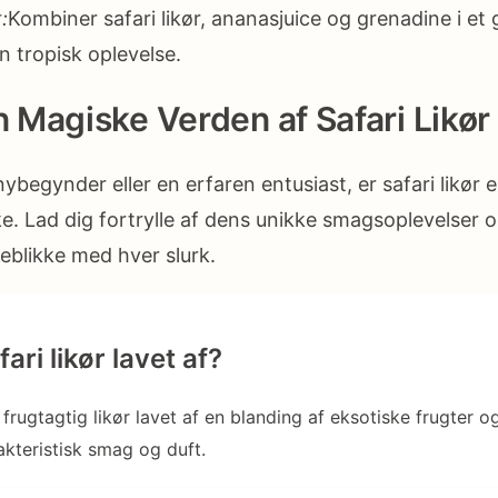
:
Kombiner safari likør, ananasjuice og grenadine i et 
en tropisk oplevelse.
Magiske Verden af Safari Likør
ybegynder eller en erfaren entusiast, er safari likø
ke. Lad dig fortrylle af dens unikke smagsoplevelser 
eblikke med hver slurk.
ari likør lavet af?
n frugtagtig likør lavet af en blanding af eksotiske frugter o
akteristisk smag og duft.