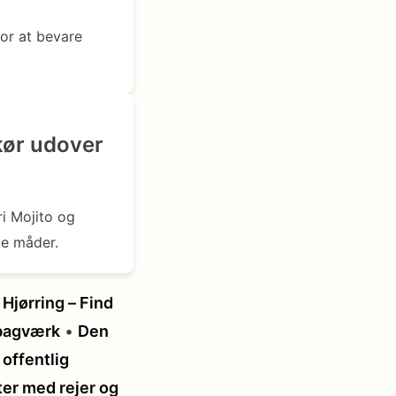
for at bevare
kør udover
ri Mojito og
ge måder.
Hjørring – Find
 bagværk
•
Den
offentlig
ter med rejer og