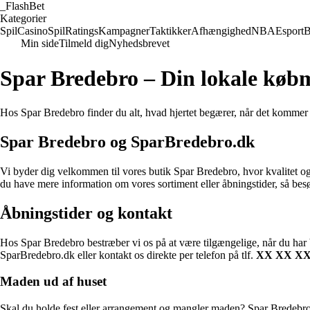
_
FlashBet
Kategorier
Spil
Casino
Spil
Ratings
Kampagner
Taktikker
Afhængighed
NBA
Esport
B
Min side
Tilmeld dig
Nyhedsbrevet
Spar Bredebro – Din lokale køb
Hos Spar Bredebro finder du alt, hvad hjertet begærer, når det kommer 
Spar Bredebro og SparBredebro.dk
Vi byder dig velkommen til vores butik Spar Bredebro, hvor kvalitet og s
du have mere information om vores sortiment eller åbningstider, så b
Åbningstider og kontakt
Hos Spar Bredebro bestræber vi os på at være tilgængelige, når du har br
SparBredebro.dk eller kontakt os direkte per telefon på tlf.
XX XX X
Maden ud af huset
Skal du holde fest eller arrangement og mangler maden? Spar Bredebro 