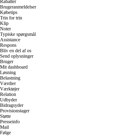
Rabatter
Brugeranmeldelser
Købetips
Trin for trin
Klip
Noter
Typiske spørgsmål
Assistance
Respons
Bliv en del af os
Send oplysninger
Bruger
Mit dashboard
Løsning
Belastning
Værdier
Værktøjer
Relation
Udbyder
Bidragsyder
Provisionstager
Støtte
Presseinfo
Mail
Følge