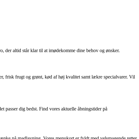
, der altid står klar til at imødekomme dine behov og ønsker.
 frisk frugt og grønt, kød af høj kvalitet samt lækre specialvarer. Vil
et passer dig bedst. Find vores aktuelle åbningstider på
 tænke på madlavning. Vores menukort er fyldt med velsmagende retter,