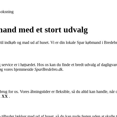
oksning
mand med et stort udvalg
til indkøb og mad ud af huset. Vi er din lokale Spar købmand i Bredebro
ervice er i højsædet. Hos os kan du finde et bredt udvalg af dagligvarer,
esøg vores hjemmeside
SparBredebro.dk
.
ug for os. Vores åbningstider er fleksible, så du altid kan handle, når d
X XX
.
tilbyder lækker mad ud af huset, så du kan nyde festen uden at skulle