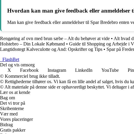
Hvordan kan man give feedback eller anmeldelser t
Man kan give feedback eller anmeldelser til Spar Bredebro enten ved
Rengøring af ovn med brun sæbe – Alt du behøver at vide
•
Alt hvad d
Holstebro – Din Lokale Købmand
•
Guide til Shopping og Arbejde i V
Langtidsstegt Kalveculotte og And: Opskrifter og Tips
•
Spar på Freder
_
FlashBet
Del og vis omsorg
X
Facebook
Instagram
LinkedIn
YouTube
Pin
© Kommerciel brug ikke tilladt.
© Rettighederne tilhører os. Vi kan få en lille andel af salget, hvis du
© Alt materiale på denne side er ophavsretligt beskyttet. Vi deltager i 
Lær os at kende
Bag om
Det vi tror på
Skribenterne
Vær med
Vores placeringer
Bidrag
Gratis pakker