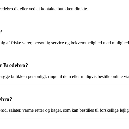
debro.dk eller ved at kontakte butikken direkte.
o?
alg af friske varer, personlig service og bekvemmelighed med mulighed f
ar Bredebro?
øge butikken personligt, ringe til dem eller muligvis bestille online v
debro?
d, salater, varme retter og kager, som kan bestilles til forskellige lejli