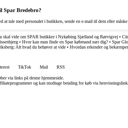
il Spar Bredebro?
 at tale med personalet i butikken, sende en e-mail til dem eller måske
u skal vide om SPAR butikker i Nykøbing Sjælland og Rørvigvej
•
Cit
issenbjerg
•
Hvor kan man finde en Spar købmand nær dig?
•
Spar Glo
iksberg: Alt hvad du behøver at vide
•
Hvordan erkender og bekæmper 
terest
TikTok
Mail
RSS
 køber via links på denne hjemmeside.
affiliateprogrammer og kan modtage betaling for køb via henvisningslinks