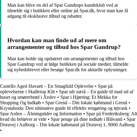
Man kan blive en del af Spar Gandrups kundeklub ved at
tilmelde sig i butikken eller online på Spar.dk, hvor man kan få
adgang til eksklusive tilbud og rabatter.
Hvordan kan man finde ud af mere om
arrangementer og tilbud hos Spar Gandrup?
Man kan holde sig opdateret om arrangementer og tilbud hos
Spar Gandrup ved at følge butikken på sociale medier, tilmelde
sig nyhedsbrevet eller besøge Spar.dk for aktuelle oplysninger.
Castello Aged Havarti – En Smagfuld Oplevelse
•
Spar på
oplevelserne i Skallerup Klit
•
Spar sdr nærå – En guide til mad ud af
huset og smørrebrød i Årslev
•
Spar i Hjørring: Et Mekka for
Shopping Og Indkøb
•
Spar Grenå – Din lokale købmand i Grenå
•
Krystalsoda: Den ultimative guide til effektiv rengøring og tøjvask
•
Spar Arden – Åbningstider og Information
•
Spar på Frederiksberg: Alt
hvad du behøver at vide
•
Spar penge på dine indkøb i Blåvand
•
Spar
Doravej i Aalborg – Din lokale købmand på Doravej 1, 9000 Aalborg
•