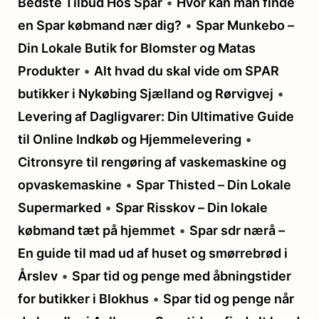
Bedste Tilbud Hos Spar
•
Hvor kan man finde
en Spar købmand nær dig?
•
Spar Munkebo –
Din Lokale Butik for Blomster og Matas
Produkter
•
Alt hvad du skal vide om SPAR
butikker i Nykøbing Sjælland og Rørvigvej
•
Levering af Dagligvarer: Din Ultimative Guide
til Online Indkøb og Hjemmelevering
•
Citronsyre til rengøring af vaskemaskine og
opvaskemaskine
•
Spar Thisted – Din Lokale
Supermarked
•
Spar Risskov – Din lokale
købmand tæt på hjemmet
•
Spar sdr nærå –
En guide til mad ud af huset og smørrebrød i
Årslev
•
Spar tid og penge med åbningstider
for butikker i Blokhus
•
Spar tid og penge når