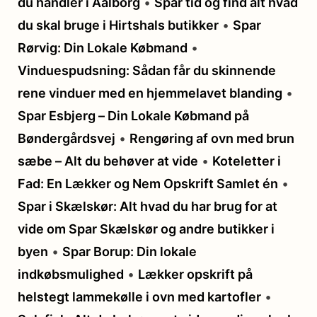
du handler i Aalborg
•
Spar tid og find alt hvad
du skal bruge i Hirtshals butikker
•
Spar
Rørvig: Din Lokale Købmand
•
Vinduespudsning: Sådan får du skinnende
rene vinduer med en hjemmelavet blanding
•
Spar Esbjerg – Din Lokale Købmand på
Bøndergårdsvej
•
Rengøring af ovn med brun
sæbe – Alt du behøver at vide
•
Koteletter i
Fad: En Lækker og Nem Opskrift Samlet én
•
Spar i Skælskør: Alt hvad du har brug for at
vide om Spar Skælskør og andre butikker i
byen
•
Spar Borup: Din lokale
indkøbsmulighed
•
Lækker opskrift på
helstegt lammekølle i ovn med kartofler
•