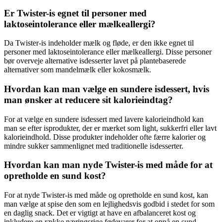
Er Twister-is egnet til personer med
laktoseintolerance eller mælkeallergi?
Da Twister-is indeholder mælk og fløde, er den ikke egnet til
personer med laktoseintolerance eller mælkeallergi. Disse personer
bør overveje alternative isdesserter lavet på plantebaserede
alternativer som mandelmælk eller kokosmælk.
Hvordan kan man vælge en sundere isdessert, hvis
man ønsker at reducere sit kalorieindtag?
For at vælge en sundere isdessert med lavere kalorieindhold kan
man se efter isprodukter, der er mærket som light, sukkerfri eller lavt
kalorieindhold. Disse produkter indeholder ofte færre kalorier og
mindre sukker sammenlignet med traditionelle isdesserter.
Hvordan kan man nyde Twister-is med måde for at
opretholde en sund kost?
For at nyde Twister-is med måde og opretholde en sund kost, kan
man vælge at spise den som en lejlighedsvis godbid i stedet for som
en daglig snack. Det er vigtigt at have en afbalanceret kost og
inkludere en række næringsrige fødevarer for at opnå en sund