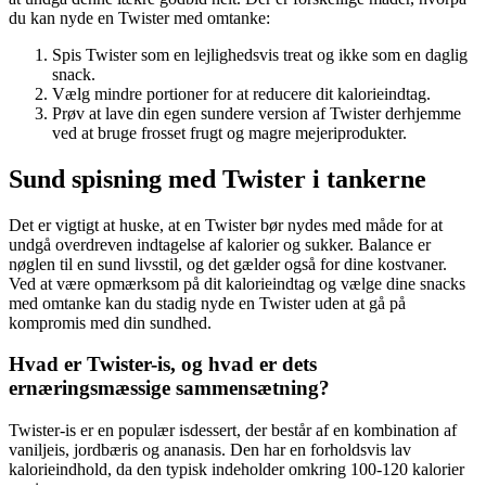
du kan nyde en Twister med omtanke:
Spis Twister som en lejlighedsvis treat og ikke som en daglig
snack.
Vælg mindre portioner for at reducere dit kalorieindtag.
Prøv at lave din egen sundere version af Twister derhjemme
ved at bruge frosset frugt og magre mejeriprodukter.
Sund spisning med Twister i tankerne
Det er vigtigt at huske, at en Twister bør nydes med måde for at
undgå overdreven indtagelse af kalorier og sukker. Balance er
nøglen til en sund livsstil, og det gælder også for dine kostvaner.
Ved at være opmærksom på dit kalorieindtag og vælge dine snacks
med omtanke kan du stadig nyde en Twister uden at gå på
kompromis med din sundhed.
Hvad er Twister-is, og hvad er dets
ernæringsmæssige sammensætning?
Twister-is er en populær isdessert, der består af en kombination af
vaniljeis, jordbæris og ananasis. Den har en forholdsvis lav
kalorieindhold, da den typisk indeholder omkring 100-120 kalorier