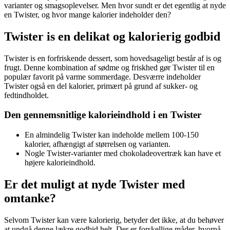
varianter og smagsoplevelser. Men hvor sundt er det egentlig at nyde
en Twister, og hvor mange kalorier indeholder den?
Twister is en delikat og kalorierig godbid
Twister is en forfriskende dessert, som hovedsageligt består af is og
frugt. Denne kombination af sødme og friskhed gør Twister til en
populær favorit på varme sommerdage. Desværre indeholder
Twister også en del kalorier, primært på grund af sukker- og
fedtindholdet.
Den gennemsnitlige kalorieindhold i en Twister
En almindelig Twister kan indeholde mellem 100-150
kalorier, afhængigt af størrelsen og varianten.
Nogle Twister-varianter med chokoladeovertræk kan have et
højere kalorieindhold.
Er det muligt at nyde Twister med
omtanke?
Selvom Twister kan være kalorierig, betyder det ikke, at du behøver
at undgå denne lækre godbid helt. Der er forskellige måder, hvorpå