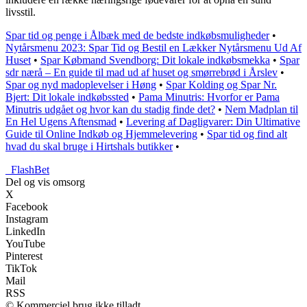
livsstil.
Spar tid og penge i Ålbæk med de bedste indkøbsmuligheder
•
Nytårsmenu 2023: Spar Tid og Bestil en Lækker Nytårsmenu Ud Af
Huset
•
Spar Købmand Svendborg: Dit lokale indkøbsmekka
•
Spar
sdr nærå – En guide til mad ud af huset og smørrebrød i Årslev
•
Spar og nyd madoplevelser i Høng
•
Spar Kolding og Spar Nr.
Bjert: Dit lokale indkøbssted
•
Pama Minutris: Hvorfor er Pama
Minutris udgået og hvor kan du stadig finde det?
•
Nem Madplan til
En Hel Ugens Aftensmad
•
Levering af Dagligvarer: Din Ultimative
Guide til Online Indkøb og Hjemmelevering
•
Spar tid og find alt
hvad du skal bruge i Hirtshals butikker
•
_
FlashBet
Del og vis omsorg
X
Facebook
Instagram
LinkedIn
YouTube
Pinterest
TikTok
Mail
RSS
© Kommerciel brug ikke tilladt.