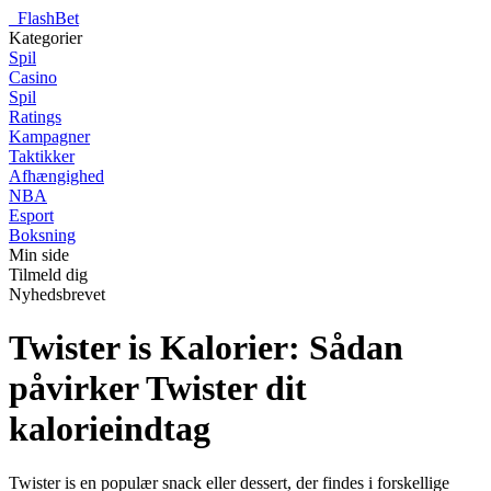
_
FlashBet
Kategorier
Spil
Casino
Spil
Ratings
Kampagner
Taktikker
Afhængighed
NBA
Esport
Boksning
Min side
Tilmeld dig
Nyhedsbrevet
Twister is Kalorier: Sådan
påvirker Twister dit
kalorieindtag
Twister is en populær snack eller dessert, der findes i forskellige