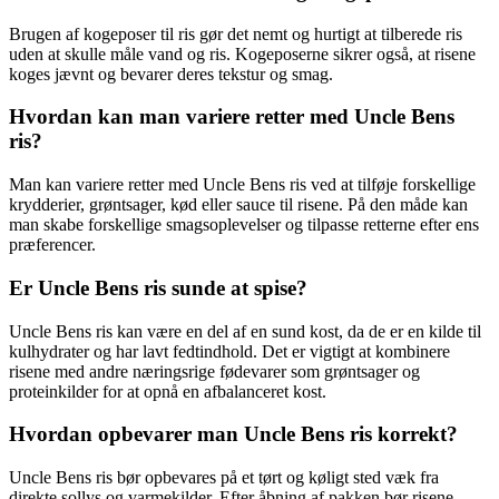
Brugen af kogeposer til ris gør det nemt og hurtigt at tilberede ris
uden at skulle måle vand og ris. Kogeposerne sikrer også, at risene
koges jævnt og bevarer deres tekstur og smag.
Hvordan kan man variere retter med Uncle Bens
ris?
Man kan variere retter med Uncle Bens ris ved at tilføje forskellige
krydderier, grøntsager, kød eller sauce til risene. På den måde kan
man skabe forskellige smagsoplevelser og tilpasse retterne efter ens
præferencer.
Er Uncle Bens ris sunde at spise?
Uncle Bens ris kan være en del af en sund kost, da de er en kilde til
kulhydrater og har lavt fedtindhold. Det er vigtigt at kombinere
risene med andre næringsrige fødevarer som grøntsager og
proteinkilder for at opnå en afbalanceret kost.
Hvordan opbevarer man Uncle Bens ris korrekt?
Uncle Bens ris bør opbevares på et tørt og køligt sted væk fra
direkte sollys og varmekilder. Efter åbning af pakken bør risene