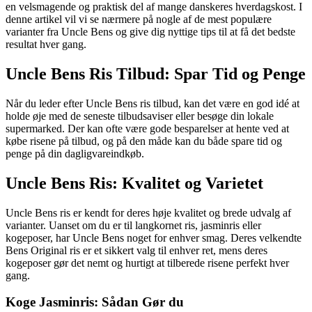
en velsmagende og praktisk del af mange danskeres hverdagskost. I
denne artikel vil vi se nærmere på nogle af de mest populære
varianter fra Uncle Bens og give dig nyttige tips til at få det bedste
resultat hver gang.
Uncle Bens Ris Tilbud: Spar Tid og Penge
Når du leder efter Uncle Bens ris tilbud, kan det være en god idé at
holde øje med de seneste tilbudsaviser eller besøge din lokale
supermarked. Der kan ofte være gode besparelser at hente ved at
købe risene på tilbud, og på den måde kan du både spare tid og
penge på din dagligvareindkøb.
Uncle Bens Ris: Kvalitet og Varietet
Uncle Bens ris er kendt for deres høje kvalitet og brede udvalg af
varianter. Uanset om du er til langkornet ris, jasminris eller
kogeposer, har Uncle Bens noget for enhver smag. Deres velkendte
Bens Original ris er et sikkert valg til enhver ret, mens deres
kogeposer gør det nemt og hurtigt at tilberede risene perfekt hver
gang.
Koge Jasminris: Sådan Gør du