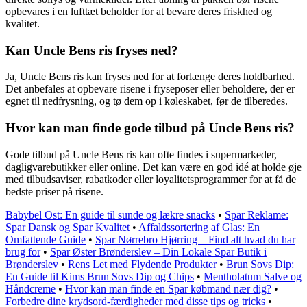
opbevares i en lufttæt beholder for at bevare deres friskhed og
kvalitet.
Kan Uncle Bens ris fryses ned?
Ja, Uncle Bens ris kan fryses ned for at forlænge deres holdbarhed.
Det anbefales at opbevare risene i fryseposer eller beholdere, der er
egnet til nedfrysning, og tø dem op i køleskabet, før de tilberedes.
Hvor kan man finde gode tilbud på Uncle Bens ris?
Gode tilbud på Uncle Bens ris kan ofte findes i supermarkeder,
dagligvarebutikker eller online. Det kan være en god idé at holde øje
med tilbudsaviser, rabatkoder eller loyalitetsprogrammer for at få de
bedste priser på risene.
Babybel Ost: En guide til sunde og lækre snacks
•
Spar Reklame:
Spar Dansk og Spar Kvalitet
•
Affaldssortering af Glas: En
Omfattende Guide
•
Spar Nørrebro Hjørring – Find alt hvad du har
brug for
•
Spar Øster Brønderslev – Din Lokale Spar Butik i
Brønderslev
•
Rens Let med Flydende Produkter
•
Brun Sovs Dip:
En Guide til Kims Brun Sovs Dip og Chips
•
Mentholatum Salve og
Håndcreme
•
Hvor kan man finde en Spar købmand nær dig?
•
Forbedre dine krydsord-færdigheder med disse tips og tricks
•