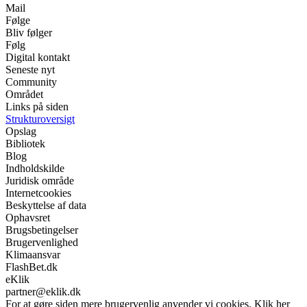
Mail
Følge
Bliv følger
Følg
Digital kontakt
Seneste nyt
Community
Området
Links på siden
Strukturoversigt
Opslag
Bibliotek
Blog
Indholdskilde
Juridisk område
Internetcookies
Beskyttelse af data
Ophavsret
Brugsbetingelser
Brugervenlighed
Klimaansvar
FlashBet.dk
eKlik
partner@eklik.dk
For at gøre siden mere brugervenlig anvender vi cookies. Klik her