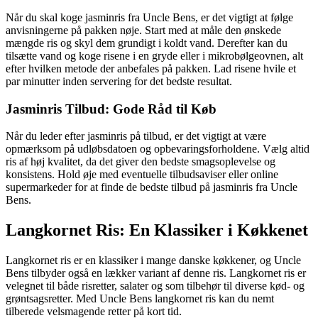
Når du skal koge jasminris fra Uncle Bens, er det vigtigt at følge
anvisningerne på pakken nøje. Start med at måle den ønskede
mængde ris og skyl dem grundigt i koldt vand. Derefter kan du
tilsætte vand og koge risene i en gryde eller i mikrobølgeovnen, alt
efter hvilken metode der anbefales på pakken. Lad risene hvile et
par minutter inden servering for det bedste resultat.
Jasminris Tilbud: Gode Råd til Køb
Når du leder efter jasminris på tilbud, er det vigtigt at være
opmærksom på udløbsdatoen og opbevaringsforholdene. Vælg altid
ris af høj kvalitet, da det giver den bedste smagsoplevelse og
konsistens. Hold øje med eventuelle tilbudsaviser eller online
supermarkeder for at finde de bedste tilbud på jasminris fra Uncle
Bens.
Langkornet Ris: En Klassiker i Køkkenet
Langkornet ris er en klassiker i mange danske køkkener, og Uncle
Bens tilbyder også en lækker variant af denne ris. Langkornet ris er
velegnet til både risretter, salater og som tilbehør til diverse kød- og
grøntsagsretter. Med Uncle Bens langkornet ris kan du nemt
tilberede velsmagende retter på kort tid.