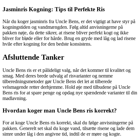
Jasminris Kogning: Tips til Perfekte Ris
Når du koger jasminris fra Uncle Bens, er det vigtigt at have styr på
kogningstiden og vandmængden. Følg altid anvisningerne på
pakken nøje, da dette sikrer, at risene bliver perfekt kogt og ikke
bliver for bløde eller for hårde. Brug en gryde med låg og lad risene
hvile efter kogning for den bedste konsistens.
Afsluttende Tanker
Uncle Bens ris er et pålideligt valg, når det kommer til kvalitet og
smag. Med deres brede udvalg af risvarianter og nemme
tilberedningsmetoder gør Uncle Bens det let at tilberede
velsmagende retter derhjemme. Hold øje med tilbudene på Uncle
Bens ris for at spare penge og opdag nye spændende varianter til din
madlavning.
Hvordan koger man Uncle Bens ris korrekt?
For at koge Uncle Bens ris korrekt, skal du følge anvisningerne på
pakken. Generelt set skal du koge vand, tilsætte risene og lade dem
simre under låg i den angivne tid, indtil de er møre og kogte.