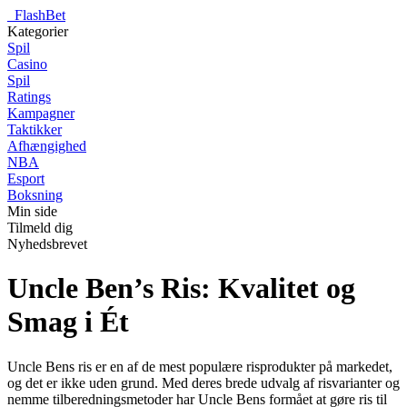
_
FlashBet
Kategorier
Spil
Casino
Spil
Ratings
Kampagner
Taktikker
Afhængighed
NBA
Esport
Boksning
Min side
Tilmeld dig
Nyhedsbrevet
Uncle Ben’s Ris: Kvalitet og
Smag i Ét
Uncle Bens ris er en af de mest populære risprodukter på markedet,
og det er ikke uden grund. Med deres brede udvalg af risvarianter og
nemme tilberedningsmetoder har Uncle Bens formået at gøre ris til