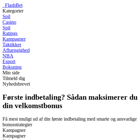
_
FlashBet
Kategorier
Spil
Casino
Spil
Ratings
Kampagner
Taktikker
Afhængighed
NBA
Esport
Boksning
Min side
Tilmeld dig
Nyhedsbrevet
Første indbetaling? Sådan maksimerer du
din velkomstbonus
Få mest muligt ud af din første indbetaling med smarte og ansvarlige
bonusstrategier
Kampagner
Kampagner