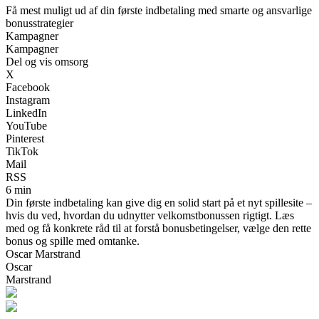
Få mest muligt ud af din første indbetaling med smarte og ansvarlige
bonusstrategier
Kampagner
Kampagner
Del og vis omsorg
X
Facebook
Instagram
LinkedIn
YouTube
Pinterest
TikTok
Mail
RSS
6 min
Din første indbetaling kan give dig en solid start på et nyt spillesite –
hvis du ved, hvordan du udnytter velkomstbonussen rigtigt. Læs
med og få konkrete råd til at forstå bonusbetingelser, vælge den rette
bonus og spille med omtanke.
Oscar Marstrand
Oscar
Marstrand