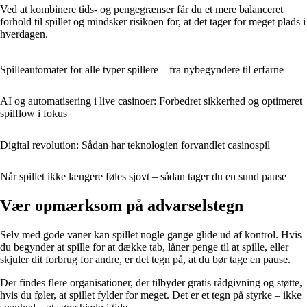
Ved at kombinere tids- og pengegrænser får du et mere balanceret
forhold til spillet og mindsker risikoen for, at det tager for meget plads i
hverdagen.
Spilleautomater for alle typer spillere – fra nybegyndere til erfarne
AI og automatisering i live casinoer: Forbedret sikkerhed og optimeret
spilflow i fokus
Digital revolution: Sådan har teknologien forvandlet casinospil
Når spillet ikke længere føles sjovt – sådan tager du en sund pause
Vær opmærksom på advarselstegn
Selv med gode vaner kan spillet nogle gange glide ud af kontrol. Hvis
du begynder at spille for at dække tab, låner penge til at spille, eller
skjuler dit forbrug for andre, er det tegn på, at du bør tage en pause.
Der findes flere organisationer, der tilbyder gratis rådgivning og støtte,
hvis du føler, at spillet fylder for meget. Det er et tegn på styrke – ikke