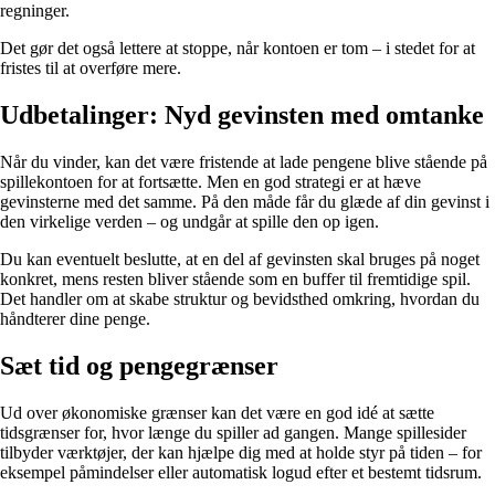
regninger.
Det gør det også lettere at stoppe, når kontoen er tom – i stedet for at
fristes til at overføre mere.
Udbetalinger: Nyd gevinsten med omtanke
Når du vinder, kan det være fristende at lade pengene blive stående på
spillekontoen for at fortsætte. Men en god strategi er at hæve
gevinsterne med det samme. På den måde får du glæde af din gevinst i
den virkelige verden – og undgår at spille den op igen.
Du kan eventuelt beslutte, at en del af gevinsten skal bruges på noget
konkret, mens resten bliver stående som en buffer til fremtidige spil.
Det handler om at skabe struktur og bevidsthed omkring, hvordan du
håndterer dine penge.
Sæt tid og pengegrænser
Ud over økonomiske grænser kan det være en god idé at sætte
tidsgrænser for, hvor længe du spiller ad gangen. Mange spillesider
tilbyder værktøjer, der kan hjælpe dig med at holde styr på tiden – for
eksempel påmindelser eller automatisk logud efter et bestemt tidsrum.